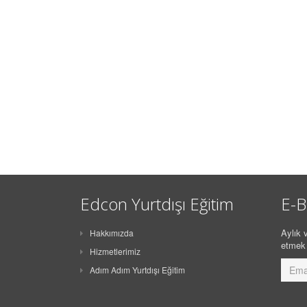
Edcon Yurtdışı Eğitim
E-B
Aylık v
Hakkımızda
etmek 
Hizmetlerimiz
Adım Adım Yurtdışı Eğitim