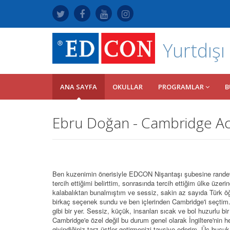
Yurtdışı
ANA SAYFA
OKULLAR
PROGRAMLAR
B
Ebru Doğan - Cambridge Ac
Ben kuzenimin önerisiyle EDCON Nişantaşı şubesine randevu 
tercih ettiğimi belirttim, sonrasında tercih ettiğim ülke üze
kalabalıktan bunalmıştım ve sessiz, sakin az sayıda Türk öğ
birkaç seçenek sundu ve ben içlerinden Cambridge'i seçtim.
gibi bir yer. Sessiz, küçük, insanları sıcak ve bol huzurlu bi
Cambridge'e özel değil bu durum genel olarak İngiltere'nin h
giyindiğiniz tarz üstler getirmenizi tavsiye ederim. Üç buçu