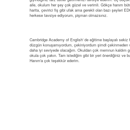
aile, okulum her şey çok güzel ve verimli. Gökçe hanım bütün
harita, çevirici fiş gibi ufak ama gerekli olan bazı şeyle
herkese tavsiye ediyorum, pişman olmazsınız.
Cambridge Academy of English' de eğitime başlayalı sekiz
düzgün konuşamıyordum, çekiniyordum şimdi çekinmeden v
daha iyi seviyede olacağım. Okuldan çok memnun kaldım ger
okula çok yakın. Tam istediğim gibi bir yeri önerdiğiniz v
Hanım'a çok teşekkür ederim.