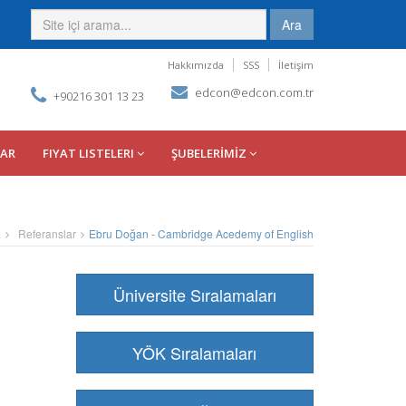
Ara
Hakkımızda
SSS
İletişim
edcon@edcon.com.tr
+90216 301 13 23
LAR
FIYAT LISTELERI
ŞUBELERİMİZ
a
Referanslar
Ebru Doğan - Cambridge Acedemy of English
Üniversite Sıralamaları
YÖK Sıralamaları