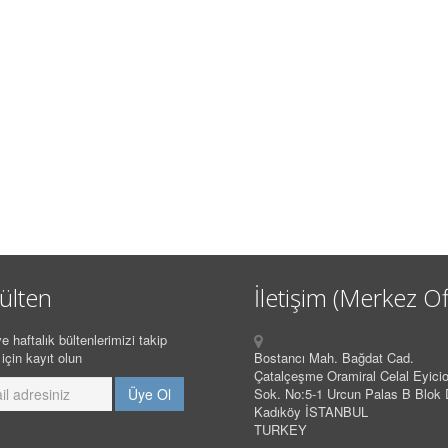
ülten
İletişim (Merkez Of
e haftalık bültenlerimizi takip
için kayıt olun
Bostancı Mah. Bağdat Cad.
Çatalçeşme Oramiral Celal Eyicio
Sok. No:5-1 Urcun Palas B Blok 
Kadıköy İSTANBUL
TURKEY