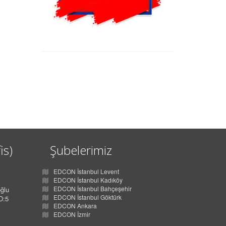
is)
Şubelerimiz
EDCON İstanbul Levent
EDCON İstanbul Kadıköy
EDCON İstanbul Bahçeşehir
ğlu
EDCON İstanbul Göktürk
D:5
EDCON Ankara
EDCON İzmir