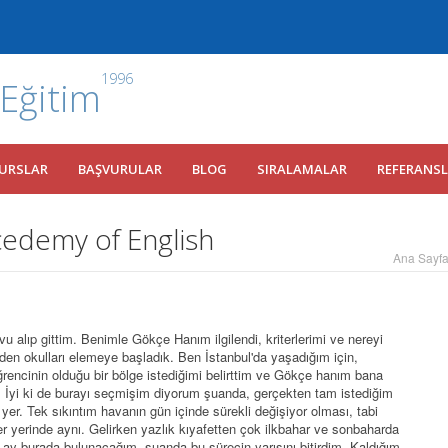
1996
 Eğitim
URSLAR
BAŞVURULAR
BLOG
SIRALAMALAR
REFERANS
edemy of English
Ana Sayf
alıp gittim. Benimle Gökçe Hanım ilgilendi, kriterlerimi ve nereyi
rinden okulları elemeye başladık. Ben İstanbul'da yaşadığım için,
rencinin olduğu bir bölge istediğimi belirttim ve Gökçe hanım bana
 İyi ki de burayı seçmişim diyorum şuanda, gerçekten tam istediğim
r yer. Tek sıkıntım havanın gün içinde sürekli değişiyor olması, tabi
er yerinde aynı. Gelirken yazlık kıyafetten çok ilkbahar ve sonbaharda
k ay burada bulunacağım, şuanda bu sürecin yarısını bitirdim. Kaldığım