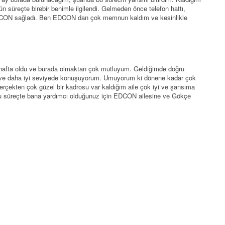
 süreçte birebir benimle ilgilendi. Gelmeden önce telefon hattı,
ri EDCON sağladı. Ben EDCON dan çok memnun kaldım ve kesinlikle
 hafta oldu ve burada olmaktan çok mutluyum. Geldiğimde doğru
e daha iyi seviyede konuşuyorum. Umuyorum ki dönene kadar çok
çekten çok güzel bir kadrosu var kaldığım aile çok iyi ve şansıma
e bu süreçte bana yardımcı olduğunuz için EDCON ailesine ve Gökçe