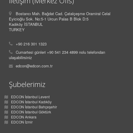
İletişim (Merkez Ofis)
Bostancı Mah. Bağdat Cad. Çatalçeşme Oramiral Celal
Eyicioğlu Sok. No:5-1 Urcun Palas B Blok D:5
Kadıköy İSTANBUL
TURKEY
+90 216 301 1323
Cumartesi günleri +90 541 234 4899 nolu telefondan
ulaşabilirsiniz
edcon@edcon.com.tr
Şubelerimiz
EDCON İstanbul Levent
EDCON İstanbul Kadıköy
EDCON İstanbul Bahçeşehir
EDCON İstanbul Göktürk
EDCON Ankara
EDCON İzmir