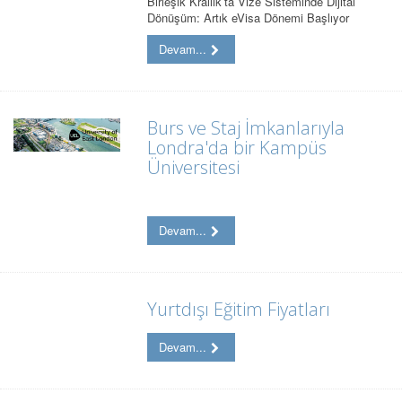
Birleşik Krallık’ta Vize Sisteminde Dijital
Dönüşüm: Artık eVisa Dönemi Başlıyor
Devam...
Burs ve Staj İmkanlarıyla
Londra'da bir Kampüs
Üniversitesi
Devam...
Yurtdışı Eğitim Fiyatları
Devam...