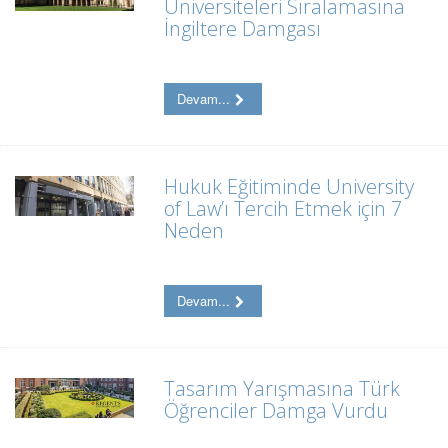
Üniversiteleri Sıralamasına
İngiltere Damgası
Devam...
Hukuk Eğitiminde University
of Law’ı Tercih Etmek için 7
Neden
Devam...
Tasarım Yarışmasına Türk
Öğrenciler Damga Vurdu