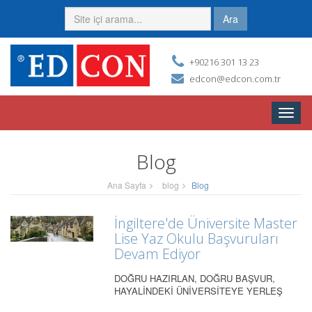
Ara
+90216 301 13 23
edcon@edcon.com.tr
Toggle
naviga
Blog
Ana Sayfa
blog
Blog
İngiltere'de Üniversite Master
Lise Yaz Okulu Başvuruları
Devam Ediyor
DOĞRU HAZIRLAN, DOĞRU BAŞVUR,
HAYALİNDEKİ ÜNİVERSİTEYE YERLEŞ