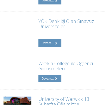
Devam...
YÖK Denkliği Olan Sınavsız
Üniversiteler
Devam...
Wrekin College ile Öğrenci
Görüşmeleri
Devam...
University of Warwick 13
Şubat'ta Ofisimizde