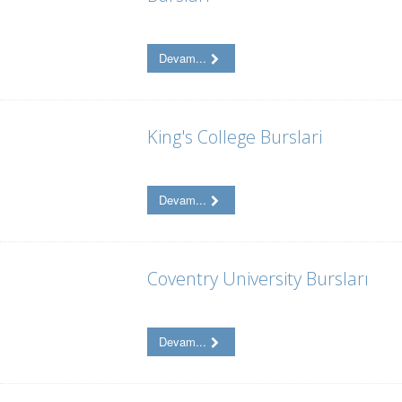
Devam...
King's College Burslari
Devam...
Coventry University Bursları
Devam...