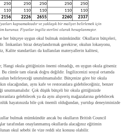
250
250
250
250
250
110
110
110
110
110
2156
2226
2655
2260
2337
iyatları kapsamaktadır ve yaklaşık bir maliyet belirlemek için
şim kurunuz. Fiyatlar ingiliz sterlini olarak hesaplanmıştır.
deyse her bütçeye uygun okul bulmak mümkündür. Okulların bütçeleri,
dir. İmkanları biraz detaylandırmak gerekirse; okulun lokasyonu,
 Kalite standartları da kullanılan materyallerin kalitesi,
e; Hangi okula gittiğinizin önemi olmadığı, en uygun okula gitseniz
ir. Bu cümle tam olarak doğru değildir. İngilizcenizi sosyal ortamda
okulun belirleyeceği unutulmamalıdır. Bütçenize göre bir okula
yakın olacağından, aynı kafe ve restoranlara gidebileceğiniz, benzer
eği unutmamalıdır. Çok düşük bütçeli bir okula gittiğinizde
storanlara gelebilecek ya da aynı alışveriş mağazalarına gelebilecek
lük hayatınızda bile çok önemli olduğundan, yurtdışı deneyiminizde
ı okullar bulmak mümkündür ancak bu okulların British Council
şlar tarafından onaylanmamış okullarda alacağınız eğitimin
lunan okul sebebi ile vize reddi söz konusu olabilir.