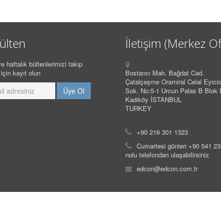
ülten
İletişim (Merkez Of
e haftalık bültenlerimizi takip
için kayıt olun
Bostancı Mah. Bağdat Cad.
Çatalçeşme Oramiral Celal Eyicio
Sok. No:5-1 Urcun Palas B Blok 
Kadıköy İSTANBUL
TURKEY
+90 216 301 1323
Cumartesi günleri +90 541 2
nolu telefondan ulaşabilirsiniz
edcon@edcon.com.tr
isel Verilerin Korunması
)