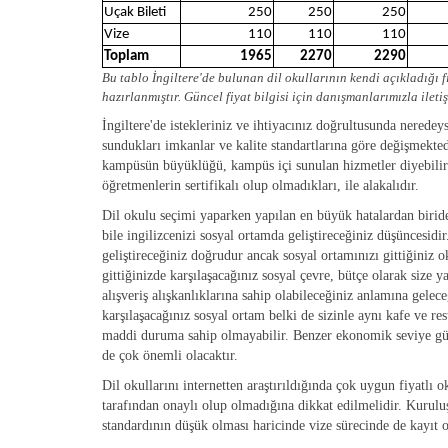
Uçak Bileti
250
250
250
Vize
110
110
110
Toplam
1965
2270
2290
Bu tablo İngiltere'de bulunan dil okullarının kendi açıkladığı f
hazırlanmıştır. Güncel fiyat bilgisi için danışmanlarımızla ileti
İngiltere'de istekleriniz ve ihtiyacınız doğrultusunda nere
sundukları imkanlar ve kalite standartlarına göre değişmekte
kampüsün büyüklüğü, kampüs içi sunulan hizmetler diyebiliriz,
öğretmenlerin sertifikalı olup olmadıkları, ile alakalıdır.
Dil okulu seçimi yaparken yapılan en büyük hatalardan birid
bile ingilizcenizi sosyal ortamda geliştireceğiniz düşüncesid
geliştireceğiniz doğrudur ancak sosyal ortamınızı gittiğiniz 
gittiğinizde karşılaşacağınız sosyal çevre, bütçe olarak size 
alışveriş alışkanlıklarına sahip olabileceğiniz anlamına gelec
karşılaşacağınız sosyal ortam belki de sizinle aynı kafe ve re
maddi duruma sahip olmayabilir. Benzer ekonomik seviye gün
de çok önemli olacaktır.
Dil okullarını internetten araştırıldığında çok uygun fiyatl
tarafından onaylı olup olmadığına dikkat edilmelidir. Kurulu
standardının düşük olması haricinde vize sürecinde de kayıt o