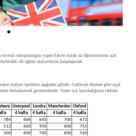
ın ücretsiz danışmanlığını yapan Edcon olarak siz öğrencilerimiz için
şehirlerdeki dil eğitim maliyetlerini karşılaştırdık.
reken maliyet içerikleri aşağıdaki gibidir. Gidilecek döneme göre uçak
önünde bulundurmak gerekmektedir. Sizler için hazırladığımız tabloda
rbury
Liverpool
Londra
Manchester
Oxford
afta
4 hafta
4 hafta
4 hafta
4 hafta
784
606
645
700
672
512
660
950
600
755
500
600
700
600
550