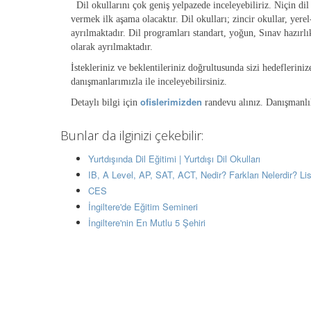
Dil okullarını çok geniş yelpazede inceleyebiliriz. Niçin di
vermek ilk aşama olacaktır. Dil okulları; zincir okullar, yerel-
ayrılmaktadır. Dil programları standart, yoğun, Sınav hazırl
olarak ayrılmaktadır.
İstekleriniz ve beklentileriniz doğrultusunda sizi hedeflerini
danışmanlarımızla ile inceleyebilirsiniz.
ofislerimizden
Detaylı bilgi için
randevu alınız. Danışmanlık
Bunlar da ilginizi çekebilir:
Yurtdışında Dil Eğitimi | Yurtdışı Dil Okulları
IB, A Level, AP, SAT, ACT, Nedir? Farkları Nelerdir? L
CES
İngiltere'de Eğitim Semineri
İngiltere'nin En Mutlu 5 Şehiri