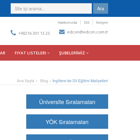
Ara
Hakkımızda
SSS
İletişim
edcon@edcon.com.tr
+90216 301 13 23
LAR
FIYAT LISTELERI
ŞUBELERİMİZ
Ana Sayfa
Blog
İngiltere‘de Dil Eğitimi Maliyetleri
Üniversite Sıralamaları
YÖK Sıralamaları