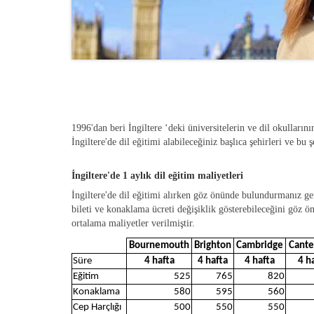
1996'dan beri İngiltere ‘deki üniversitelerin ve dil okulların
İngiltere'de dil eğitimi alabileceğiniz başlıca şehirleri ve bu 
İngiltere'de 1 aylık dil eğitim maliyetleri
İngiltere'de dil eğitimi alırken göz önünde bulundurmanız ge
bileti ve konaklama ücreti değişiklik gösterebileceğini göz 
ortalama maliyetler verilmiştir.
Bournemouth
Brighton
Cambridge
Cante
Süre
4 hafta
4 hafta
4 hafta
4 h
Eğitim
525
765
820
Konaklama
580
595
560
Cep Harçlığı
500
550
550