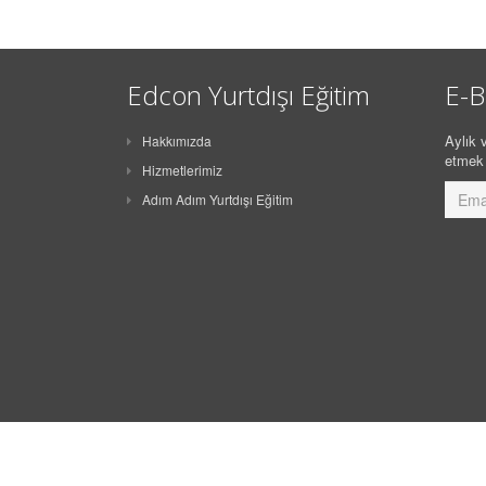
Edcon Yurtdışı Eğitim
E-B
Aylık v
Hakkımızda
etmek 
Hizmetlerimiz
Adım Adım Yurtdışı Eğitim
Her hakkı saklıdır @ 1996-2026 Edcon Yurtdışı Eğitim Danışmanlığı (
Kiş