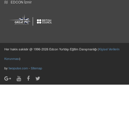
EDCON İzmir
Her hakkı saklıdır @ 1996-2026 Edcon Yurtdışı Eğitim Danışmanlığı (
Kişisel Verilerin
Korunması
)
by
twopulse.com
-
Sitemap