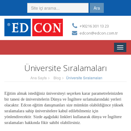
Ara
+90216 301 13 23
edcon@edcon.com.tr
Toggle
naviga
Üniversite Sıralamaları
Ana Sayfa
Blog
Üniversite Sıralamaları
Eğitim almak istediğiniz üniversiteyi seçerken karar parametreleinizden
bir tanesi de üniversitelerin Dünya ve İngiltere sırlamalarındaki yerleri
olacaktır. Edcon eğitim danışmanları size mümkün olabildiğince yüksek
sıralamalara sahip üniversitelere kabul edilebilmeniz için
yönlendirecektir. Sizde aşağıdaki linkleri kullanarak dünya ve İngiltere
sıralamaları hakkında fikir sahibi olabilirsiniz.