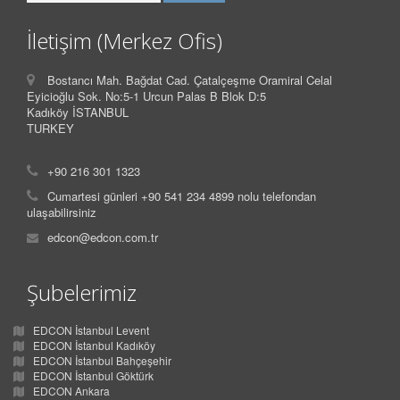
İletişim (Merkez Ofis)
Bostancı Mah. Bağdat Cad. Çatalçeşme Oramiral Celal
Eyicioğlu Sok. No:5-1 Urcun Palas B Blok D:5
Kadıköy İSTANBUL
TURKEY
+90 216 301 1323
Cumartesi günleri +90 541 234 4899 nolu telefondan
ulaşabilirsiniz
edcon@edcon.com.tr
Şubelerimiz
EDCON İstanbul Levent
EDCON İstanbul Kadıköy
EDCON İstanbul Bahçeşehir
EDCON İstanbul Göktürk
EDCON Ankara