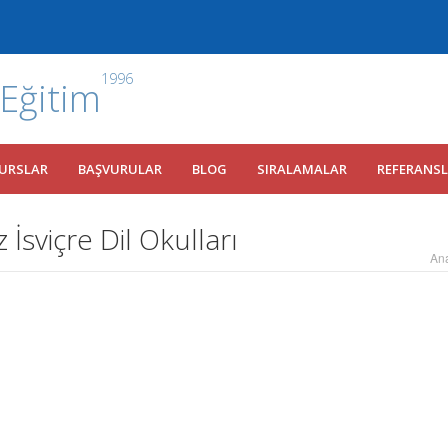
1996
 Eğitim
URSLAR
BAŞVURULAR
BLOG
SIRALAMALAR
REFERANS
İsviçre Dil Okulları
An