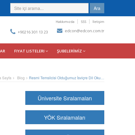
Ara
Hakkımızda
SSS
İletişim
edcon@edcon.com.tr
+90216 301 13 23
LAR
FIYAT LISTELERI
ŞUBELERİMİZ
a Sayfa
Blog
Resmi Temsilcisi Olduğumuz İsviçre Dil Okulları
Üniversite Sıralamaları
YÖK Sıralamaları