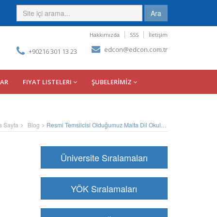
Ara
Hakkımızda
SSS
İletişim
edcon@edcon.com.tr
+90216 301 13 23
LAR
FIYAT LISTELERI
ŞUBELERİMİZ
a Sayfa
Blog
Resmi Temsilcisi Olduğumuz Malta Dil Okulları
Üniversite Sıralamaları
YÖK Sıralamaları