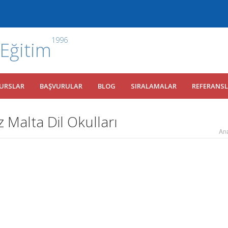
1996
 Eğitim
URSLAR
BAŞVURULAR
BLOG
SIRALAMALAR
REFERANS
 Malta Dil Okulları
An