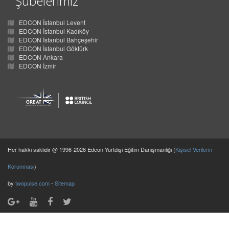
Şubelerimiz
EDCON İstanbul Levent
EDCON İstanbul Kadıköy
EDCON İstanbul Bahçeşehir
EDCON İstanbul Göktürk
EDCON Ankara
EDCON İzmir
Her hakkı saklıdır @ 1996-2026 Edcon Yurtdışı Eğitim Danışmanlığı (
Kişisel Verilerin
Korunması
)
by
twopulse.com
-
Sitemap