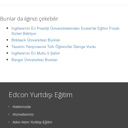
Bunlar da ilginizi çekebilir:
İngiltere'nin En Prestijli Üniversitelerinden Exeter'de Eğitim Fırsatı
Sizleri Bekliyor
Birkbeck Üniversitesi Bursları
Tasarım Yarışmasına Türk Öğrenciler Damga Vurdu
İngiltere'nin En Mutlu 5 Şehiri
Bangor Üniversitesi Bursları
Edcon Yurtdışı Eğitim
Hakkımızda
Hizmetlerimiz
Adım Adım Yurtdışı Eğitim