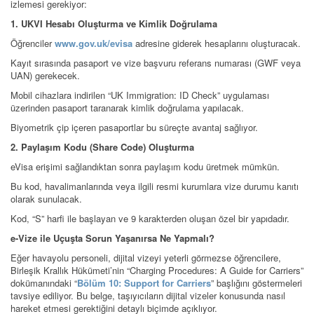
izlemesi gerekiyor:
1. UKVI Hesabı Oluşturma ve Kimlik Doğrulama
Öğrenciler
www.gov.uk/evisa
adresine giderek hesaplarını oluşturacak.
Kayıt sırasında pasaport ve vize başvuru referans numarası (GWF veya
UAN) gerekecek.
Mobil cihazlara indirilen “UK Immigration: ID Check” uygulaması
üzerinden pasaport taranarak kimlik doğrulama yapılacak.
Biyometrik çip içeren pasaportlar bu süreçte avantaj sağlıyor.
2. Paylaşım Kodu (Share Code) Oluşturma
eVisa erişimi sağlandıktan sonra paylaşım kodu üretmek mümkün.
Bu kod, havalimanlarında veya ilgili resmi kurumlara vize durumu kanıtı
olarak sunulacak.
Kod, “S” harfi ile başlayan ve 9 karakterden oluşan özel bir yapıdadır.
e-Vize ile Uçuşta Sorun Yaşanırsa Ne Yapmalı?
Eğer havayolu personeli, dijital vizeyi yeterli görmezse öğrencilere,
Birleşik Krallık Hükümeti’nin “Charging Procedures: A Guide for Carriers”
dokümanındaki “
Bölüm 10: Support for Carriers
” başlığını göstermeleri
tavsiye ediliyor. Bu belge, taşıyıcıların dijital vizeler konusunda nasıl
hareket etmesi gerektiğini detaylı biçimde açıklıyor.