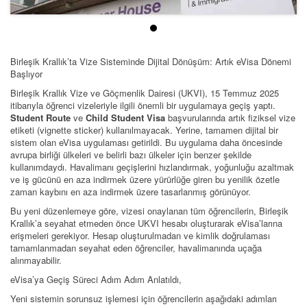
Birleşik Krallık’ta Vize Sisteminde Dijital Dönüşüm: Artık eVisa Dönemi
Başlıyor
Birleşik Krallık Vize ve Göçmenlik Dairesi (UKVI), 15 Temmuz 2025
itibarıyla öğrenci vizeleriyle ilgili önemli bir uygulamaya geçiş yaptı.
Student Route
ve
Child Student Visa
başvurularında artık fiziksel vize
etiketi (vignette sticker) kullanılmayacak. Yerine, tamamen dijital bir
sistem olan eVisa uygulaması getirildi. Bu uygulama daha öncesinde
avrupa birliği ülkeleri ve belirli bazı ülkeler için benzer şekilde
kullanımdaydı. Havalimanı geçişlerini hızlandırmak, yoğunluğu azaltmak
ve iş gücünü en aza indirmek üzere yürürlüğe giren bu yenilik özetle
zaman kaybını en aza indirmek üzere tasarlanmış görünüyor.
Bu yeni düzenlemeye göre, vizesi onaylanan tüm öğrencilerin, Birleşik
Krallık’a seyahat etmeden önce UKVI hesabı oluşturarak eVisa’larına
erişmeleri gerekiyor. Hesap oluşturulmadan ve kimlik doğrulaması
tamamlanmadan seyahat eden öğrenciler, havalimanında uçağa
alınmayabilir.
eVisa’ya Geçiş Süreci Adım Adım Anlatıldı,
Yeni sistemin sorunsuz işlemesi için öğrencilerin aşağıdaki adımları