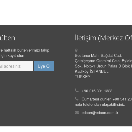
ülten
İletişim (Merkez Of
e haftalık bültenlerimizi takip
için kayıt olun
Bostancı Mah. Bağdat Cad.
Çatalçeşme Oramiral Celal Eyicio
Sok. No:5-1 Urcun Palas B Blok 
Kadıköy İSTANBUL
TURKEY
+90 216 301 1323
Cumartesi günleri +90 541 2
nolu telefondan ulaşabilirsiniz
edcon@edcon.com.tr