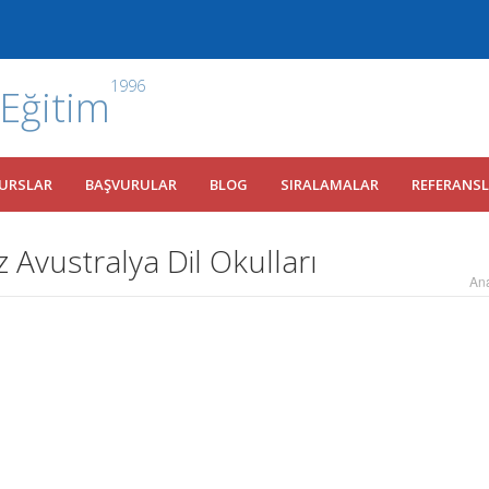
1996
 Eğitim
URSLAR
BAŞVURULAR
BLOG
SIRALAMALAR
REFERANS
Avustralya Dil Okulları
An