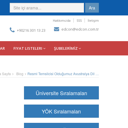
Ara
Hakkımızda
SSS
İletişim
edcon@edcon.com.tr
+90216 301 13 23
LAR
FIYAT LISTELERI
ŞUBELERİMİZ
a Sayfa
Blog
Resmi Temsilcisi Olduğumuz Avustralya Dil Okulları
Üniversite Sıralamaları
YÖK Sıralamaları