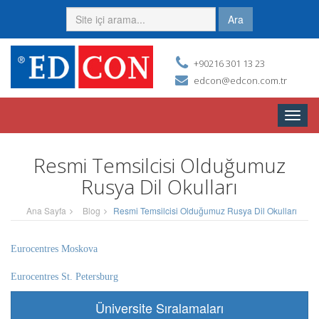
Ara
+90216 301 13 23
edcon@edcon.com.tr
Toggle
naviga
Resmi Temsilcisi Olduğumuz
Rusya Dil Okulları
Ana Sayfa
Blog
Resmi Temsilcisi Olduğumuz Rusya Dil Okulları
Eurocentres Moskova
Eurocentres St. Petersburg
Üniversite Sıralamaları