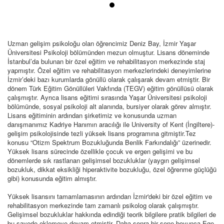
Uzman gelişim psikoloğu olan öğrencimiz Deniz Bay, İzmir Yaşar
Üniversitesi Psikoloji bölümünden mezun olmuştur. Lisans döneminde
İstanbul’da bulunan bir özel eğitim ve rehabilitasyon merkezinde staj
yapmıştır. Özel eğitim ve rehabilitasyon merkezlerindeki deneyimlerine
İzmir’deki bazı kurumlarda gönüllü olarak çalışarak devam etmiştir. Bir
dönem Türk Eğitim Gönüllüleri Vakfında (TEGV) eğitim gönüllüsü olarak
çalışmıştır. Ayrıca lisans eğitimi sırasında Yaşar Üniversitesi psikoloji
bölümünde, sosyal psikoloji alt alanında, bursiyer olarak görev almıştır.
Lisans eğitiminin ardından şirketimiz ve konusunda uzman
danışmanımız Kadriye Hanımın aracılığı ile University of Kent (İngiltere)-
gelişim psikolojisinde tezli yüksek lisans programına gitmiştir.Tez
konusu “Otizm Spektrum Bozukluğunda Benlik Farkındalığı” üzerinedir.
Yüksek lisans sürecinde özellikle çocuk ve ergen gelişimi ve bu
dönemlerde sık rastlanan gelişimsel bozukluklar (yaygın gelişimsel
bozukluk, dikkat eksikliği hiperaktivite bozukluğu, özel öğrenme güçlüğü
gibi) konusunda eğitim almıştır.
Yüksek lisansını tamamlamasının ardından İzmir'deki bir özel eğitim ve
rehabilitasyon merkezinde tam zamanlı psikolog olarak çalışmıştır.
Gelişimsel bozukluklar hakkında edindiği teorik bilgilere pratik bilgileri de
bu sayede eklemeye devam etmiştir. Daha sonra bir sene boyunca Ege