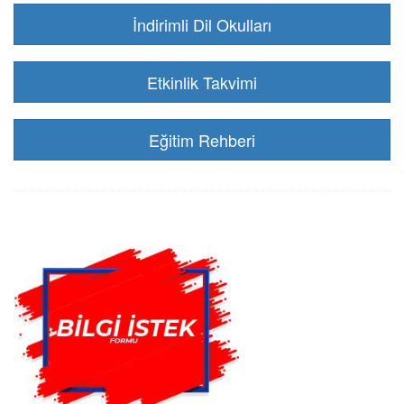
İndirimli Dil Okulları
Etkinlik Takvimi
Eğitim Rehberi