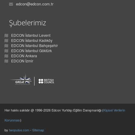
edcon@edcon.com.tr
Şubelerimiz
EDCON İstanbul Levent
EDCON İstanbul Kadıköy
EDCON İstanbul Bahçeşehir
EDCON İstanbul Göktürk
EDCON Ankara
EDCON İzmir
Her hakkı saklıdır @ 1996-2026 Edcon Yurtdışı Eğitim Danışmanlığı (
Kişisel Verilerin
Korunması
)
by
twopulse.com
-
Sitemap