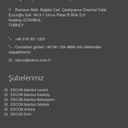
Bostancı Mah. Bağdat Cad. Çatalçeşme Oramiral Celal
Eyicioğlu Sok. No:5-1 Urcun Palas B Blok D:5
Kadıköy İSTANBUL
TURKEY
+90 216 301 1323
Cumartesi günleri +90 541 234 4899 nolu telefondan
ulaşabilirsiniz
edcon@edcon.com.tr
Şubelerimiz
EDCON İstanbul Levent
EDCON İstanbul Kadıköy
EDCON İstanbul Bahçeşehir
EDCON İstanbul Göktürk
EDCON Ankara
EDCON İzmir