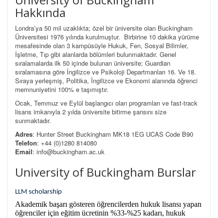
Hakkında
Londra’ya 50 mil uzaklıkta; özel bir üniversite olan Buckingham
Üniversitesi 1976 yılında kurulmuştur. Birbirine 10 dakika yürüme
mesafesinde olan 3 kampüsüyle Hukuk, Fen, Sosyal Bilimler,
İşletme, Tıp gibi alanlarda bölümleri bulunmaktadır. Genel
sıralamalarda ilk 50 içinde bulunan üniversite; Guardian
sıralamasına göre İngilizce ve Psikoloji Departmanları 16. Ve 18.
Sıraya yerleşmiş, Politika, İngilizce ve Ekonomi alanında öğrenci
memnuniyetini 100% e taşımıştır.
Ocak, Temmuz ve Eylül başlangıcı olan programları ve fast-track
lisans imkanıyla 2 yılda üniversite bitirme şansını size
sunmaktadır.
Adres
: Hunter Street Buckingham MK18 1EG UCAS Code B90
Telefon
: +44 (0)1280 814080
Email
: info@buckingham.ac.uk
University of Buckingham Burslar
LLM scholarship
Akademik başarı gösteren öğrencilerden hukuk lisansı yapan
öğrenciler için eğitim ücretinin %33-%25 kadarı, hukuk