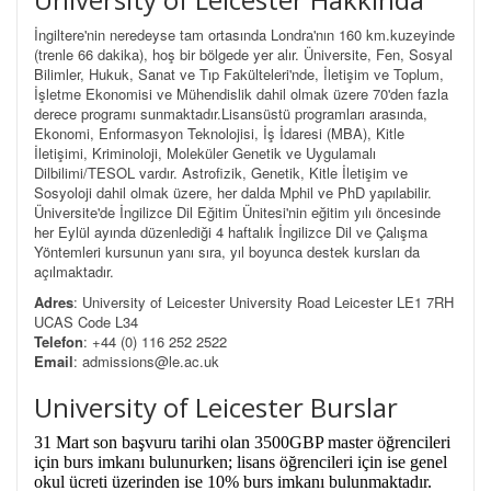
İngiltere'nin neredeyse tam ortasında Londra'nın 160 km.kuzeyinde
(trenle 66 dakika), hoş bir bölgede yer alır. Üniversite, Fen, Sosyal
Bilimler, Hukuk, Sanat ve Tıp Fakülteleri'nde, İletişim ve Toplum,
İşletme Ekonomisi ve Mühendislik dahil olmak üzere 70'den fazla
derece programı sunmaktadır.Lisansüstü programları arasında,
Ekonomi, Enformasyon Teknolojisi, İş İdaresi (MBA), Kitle
İletişimi, Kriminoloji, Moleküler Genetik ve Uygulamalı
Dilbilimi/TESOL vardır. Astrofizik, Genetik, Kitle İletişim ve
Sosyoloji dahil olmak üzere, her dalda Mphil ve PhD yapılabilir.
Üniversite'de İngilizce Dil Eğitim Ünitesi'nin eğitim yılı öncesinde
her Eylül ayında düzenlediği 4 haftalık İngilizce Dil ve Çalışma
Yöntemleri kursunun yanı sıra, yıl boyunca destek kursları da
açılmaktadır.
Adres
: University of Leicester University Road Leicester LE1 7RH
UCAS Code L34
Telefon
: +44 (0) 116 252 2522
Email
: admissions@le.ac.uk
University of Leicester Burslar
31 Mart son başvuru tarihi olan 3500GBP master öğrencileri
için burs imkanı bulunurken; lisans öğrencileri için ise genel
okul ücreti üzerinden ise 10% burs imkanı bulunmaktadır.