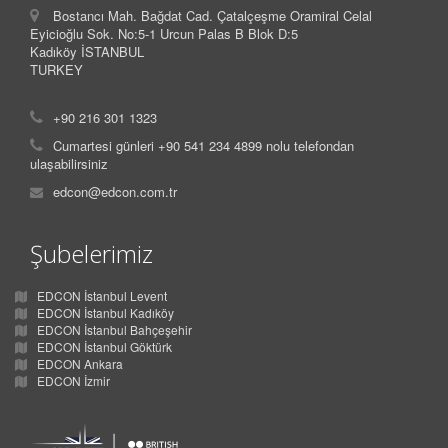
Bostancı Mah. Bağdat Cad. Çatalçeşme Oramiral Celal
Eyicioğlu Sok. No:5-1 Urcun Palas B Blok D:5
Kadıköy İSTANBUL
TURKEY
+90 216 301 1323
Cumartesi günleri +90 541 234 4899 nolu telefondan
ulaşabilirsiniz
edcon@edcon.com.tr
Şubelerimiz
EDCON İstanbul Levent
EDCON İstanbul Kadıköy
EDCON İstanbul Bahçeşehir
EDCON İstanbul Göktürk
EDCON Ankara
EDCON İzmir