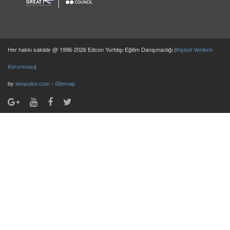
Her hakkı saklıdır @ 1996-2026 Edcon Yurtdışı Eğitim Danışmanlığı (
Kişisel Verilerin
Korunması
)
by
twopulse.com
-
Sitemap