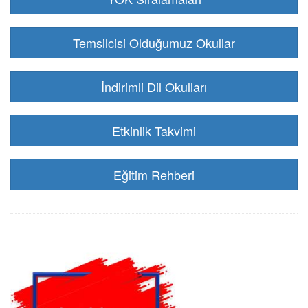
Temsilcisi Olduğumuz Okullar
İndirimli Dil Okulları
Etkinlik Takvimi
Eğitim Rehberi