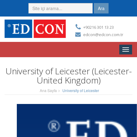
Ara
+90216 301 13 23
edcon@edcon.com.tr
Toggle
naviga
University of Leicester (Leicester-
United Kingdom)
Ana Sayfa
University of Leicester