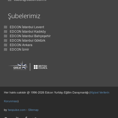
Şubelerimiz
EDCON İstanbul Levent
EDCON İstanbul Kadıköy
EDCON İstanbul Bahçeşehir
EDCON İstanbul Göktürk
EDCON Ankara
EDCON İzmir
Her hakkı saklıdır @ 1996-2026 Edcon Yurtdışı Eğitim Danışmanlığı (
Kişisel Verilerin
Korunması
)
by
twopulse.com
-
Sitemap