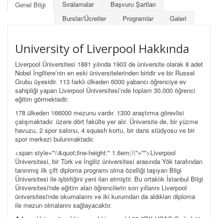
Sıralamalar
Başvuru Şartları
Genel Bilgi
Burslar/Ücretler
Programlar
Galeri
University of Liverpool Hakkında
Liverpool Üniversitesi 1881 yılında
1903 de üniversite olarak 8 adet
Nobel
İngiltere’nin en eski üniversitelerinden biridir ve bir Russel
Grubu üyesidir. 113 farklı ülkeden 6000 yabancı öğrenciye ev
sahipliği yapan Liverpool Üniversitesi’nde toplam 30.000 öğrenci
eğitim görmektedir.
178 ülkeden 166000 mezunu vardır.
1300 araştırma görevlisi
çalışmaktadır.
üzere dört fakülte yer alır. Üniversite de, bir yüzme
havuzu, 2 spor salonu, 4 squash kortu, bir dans stüdyosu ve bir
spor merkezi bulunmaktadır.
<span style="\\&quot;line-height:" 1.6em;\\"="">Liverpool
Üniversitesi, bir Türk ve İngiliz üniversitesi arasında Yök tarafından
tanınmış ilk çift diploma programı olma özelliği taşıyan Bilgi
Üniversitesi ile işbirliğini yeni ilan etmiştir. Bu ortaklık İstanbul Bilgi
Üniversitesi'nde eğitim alan öğrencilerin son yıllarını Liverpool
üniversitesi'nde okumalarını ve iki kurumdan da aldıkları diploma
ile mezun olmalarını sağlayacaktır.