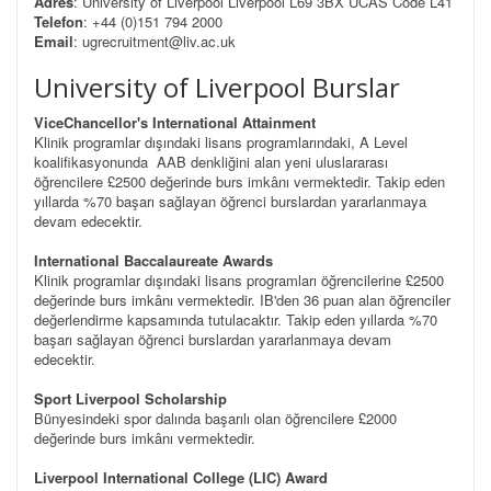
Adres
: University of Liverpool Liverpool L69 3BX UCAS Code L41
Telefon
: +44 (0)151 794 2000
Email
: ugrecruitment@liv.ac.uk
University of Liverpool Burslar
ViceChancellor's International Attainment
Klinik programlar dışındaki lisans programlarındaki, A Level
koalifikasyonunda AAB denkliğini alan yeni uluslararası
öğrencilere £2500 değerinde burs imkânı vermektedir. Takip eden
yıllarda %70 başarı sağlayan öğrenci burslardan yararlanmaya
devam edecektir.
International Baccalaureate Awards
Klinik programlar dışındaki lisans programları öğrencilerine £2500
değerinde burs imkânı vermektedir. IB'den 36 puan alan öğrenciler
değerlendirme kapsamında tutulacaktır. Takip eden yıllarda %70
başarı sağlayan öğrenci burslardan yararlanmaya devam
edecektir.
Sport Liverpool Scholarship
Bünyesindeki spor dalında başarılı olan öğrencilere £2000
değerinde burs imkânı vermektedir.
Liverpool International College (LIC) Award