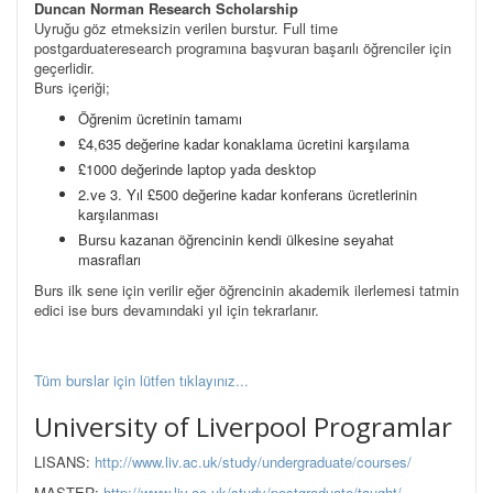
Duncan Norman Research Scholarship
Uyruğu göz etmeksizin verilen burstur. Full time
postgarduateresearch programına başvuran başarılı öğrenciler için
geçerlidir.
Burs içeriği;
Öğrenim ücretinin tamamı
£4,635 değerine kadar konaklama ücretini karşılama
£1000 değerinde laptop yada desktop
2.ve 3. Yıl £500 değerine kadar konferans ücretlerinin
karşılanması
Bursu kazanan öğrencinin kendi ülkesine seyahat
masrafları
Burs ilk sene için verilir eğer öğrencinin akademik ilerlemesi tatmin
edici ise burs devamındaki yıl için tekrarlanır.
Tüm burslar için lütfen tıklayınız...
University of Liverpool Programlar
LISANS:
http://www.liv.ac.uk/study/undergraduate/courses/
MASTER:
http://www.liv.ac.uk/study/postgraduate/taught/