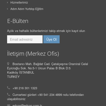
Hizmetlerimiz
Adım Adım Yurtdışı Eğitim
E-Bülten
Aylık ve haftalık bültenlerimizi takip etmek için kayıt olun
İletişim (Merkez Ofis)
Bostancı Mah. Bağdat Cad. Çatalçeşme Oramiral Celal
Eyicioğlu Sok. No:5-1 Urcun Palas B Blok D:5
Kadıköy İSTANBUL
TURKEY
+90 216 301 1323
Cumartesi günleri +90 541 234 4899 nolu telefondan
ulaşabilirsiniz
edcon@edcon.com.tr