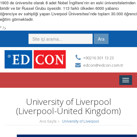
1903 de üniversite olarak 8 adet Nobel
İngiltere’nin en eski üniversitelerinden
biridir ve bir Russel Grubu üyesidir. 113 farklı ülkeden 6000 yabancı
öğrenciye ev sahipliği yapan Liverpool Üniversitesi’nde toplam 30.000 öğrenci
eğitim görmektedir.
" />
Ara
+90216 301 13 23
edcon@edcon.com.tr
Toggle
naviga
University of Liverpool
(Liverpool-United Kingdom)
Ana Sayfa
University of Liverpool