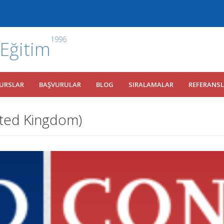
1996
 Eğitim
URSLAR
BAŞVURULAR
BLOG
SIRALAMALAR
REFERANS
ited Kingdom)