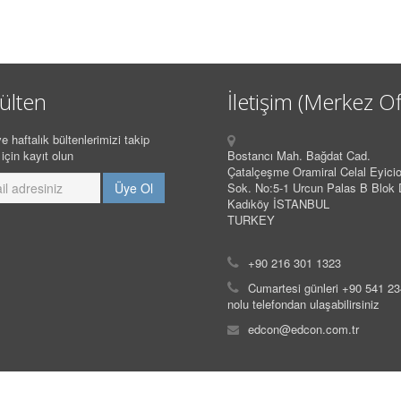
ülten
İletişim (Merkez Of
e haftalık bültenlerimizi takip
için kayıt olun
Bostancı Mah. Bağdat Cad.
Çatalçeşme Oramiral Celal Eyicio
Sok. No:5-1 Urcun Palas B Blok 
Kadıköy İSTANBUL
TURKEY
+90 216 301 1323
Cumartesi günleri +90 541 2
nolu telefondan ulaşabilirsiniz
edcon@edcon.com.tr