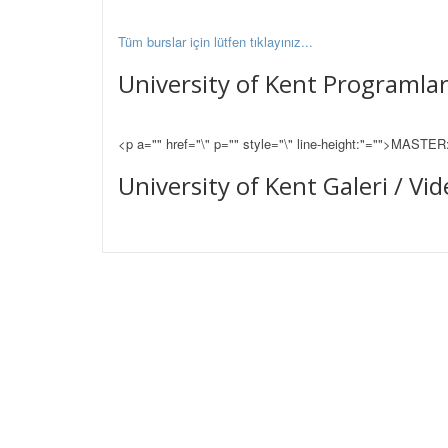
Tüm burslar için lütfen tıklayınız...
University of Kent Programla
<p a="" href="\" p="" style="\" line-height:"="">MASTER
University of Kent Galeri / Vi