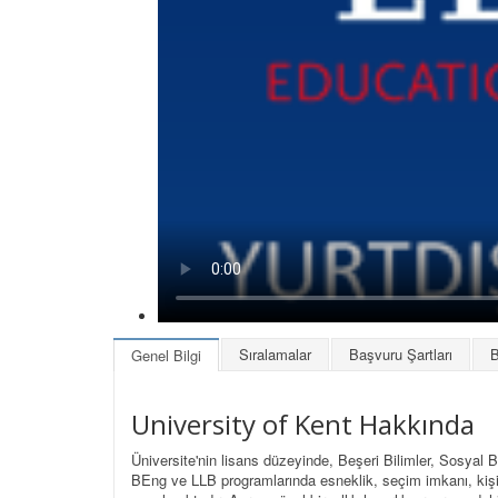
Sıralamalar
Başvuru Şartları
B
Genel Bilgi
University of Kent Hakkında
Üniversite'nin lisans düzeyinde, Beşeri Bilimler, Sosyal 
BEng ve LLB programlarında esneklik, seçim imkanı, kişis