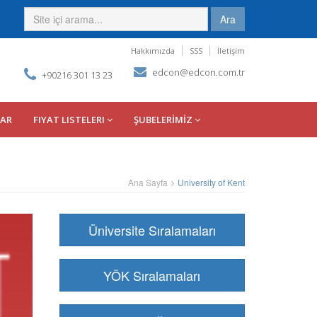
Ara
Hakkımızda
SSS
İletişim
edcon@edcon.com.tr
+90216 301 13 23
LAR
FIYAT LISTELERI
ŞUBELERİMİZ
Ana Sayfa
University of Kent
Üniversite Sıralamaları
YÖK Sıralamaları