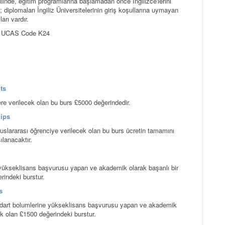
hilinde, eğitim programlarına başlamadan önce İngilizce'lerini
; diplomaları İngiliz Üniversitelerinin giriş koşullarına uymayan
arı vardır.
NZ UCAS Code K24
ts
ere verilecek olan bu burs £5000 değerindedir.
ips
uslararası öğrenciye verilecek olan bu burs ücretin tamamını
ılanacaktır.
yükseklisans başvurusu yapan ve akademik olarak başarılı bir
rindeki burstur.
s
andart bolumlerine yükseklisans başvurusu yapan ve akademik
ek olan £1500 değerindeki burstur.