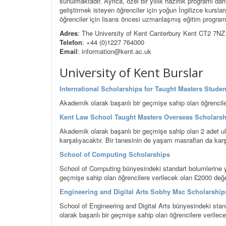
sunulmaktadır. Ayrıca, özel bir yıllık hazırlık programı da
geliştirmek isteyen öğrenciler için yoğun İngilizce kursları
öğrenciler için lisans öncesi uzmanlaşmış eğitim programl
Adres
: The University of Kent Canterbury Kent CT2 7
Telefon
: +44 (0)1227 764000
Email
: information@kent.ac.uk
University of Kent Burslar
International Scholarships for Taught Masters Studen
Akademik olarak başarılı bir geçmişe sahip olan öğrencil
Kent Law School Taught Masters Overseas Scholarsh
Akademik olarak başarılı bir geçmişe sahip olan 2 adet ul
karşalıyacaktır. Bir tanesinin de yaşam masrafları da karş
School of Computing Scholarships
School of Computing bünyesindeki standart bolumlerine 
geçmişe sahip olan öğrencilere verilecek olan £2000 değe
Engineering and Digital Arts Sobhy Msc Scholarship
School of Engineering and Digital Arts bünyesindeki st
olarak başarılı bir geçmişe sahip olan öğrencilere verilec