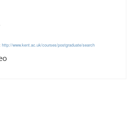
r
:
http://www.kent.ac.uk/courses/postgraduate/search
deo